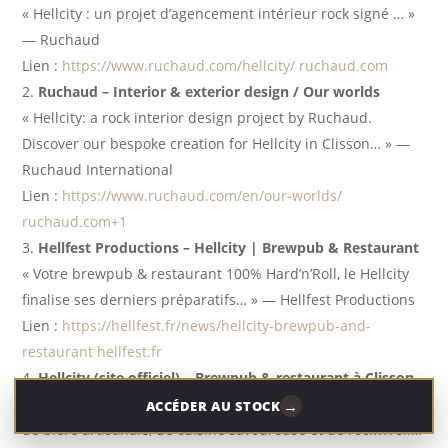
« Hellcity : un projet d’agencement intérieur rock signé … »
— Ruchaud
Lien :
https://www.ruchaud.com/hellcity/
ruchaud.com
Ruchaud – Interior & exterior design / Our worlds
« Hellcity: a rock interior design project by Ruchaud.
Discover our bespoke creation for Hellcity in Clisson… » —
Ruchaud International
Lien :
https://www.ruchaud.com/en/our-worlds/
ruchaud.com+1
Hellfest Productions – Hellcity | Brewpub & Restaurant
« Votre brewpub & restaurant 100% Hard’n’Roll, le Hellcity
finalise ses derniers préparatifs… » — Hellfest Productions
Lien :
https://hellfest.fr/news/hellcity-brewpub-and-
restaurant
hellfest.fr
Hellcity (site officiel) – Brewpub & restaurant à Clisson
« HELLCITY, l’adresse incontournable pour les passionnés
→
ACCÉDER AU STOCK
de bière artisanale, de cuisine savoureuse et de rock’n’roll…