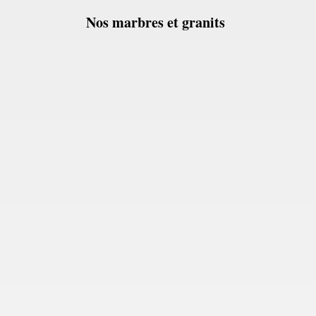
Nos marbres et granits
Onyx Blanc en tranches, carreaux et découpes
sur mesure.Marbre Import sélectionne les lots,
conseille le calepinage et accompagne les