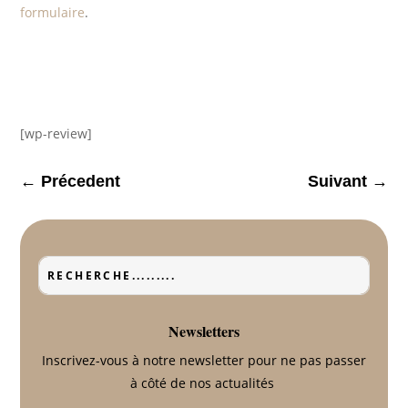
formulaire
.
[wp-review]
←
Précedent
Suivant
→
Newsletters
Inscrivez-vous à notre newsletter pour ne pas passer
à côté de nos actualités