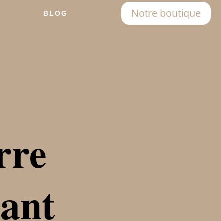
Notre boutique
BLOG
rre
nant