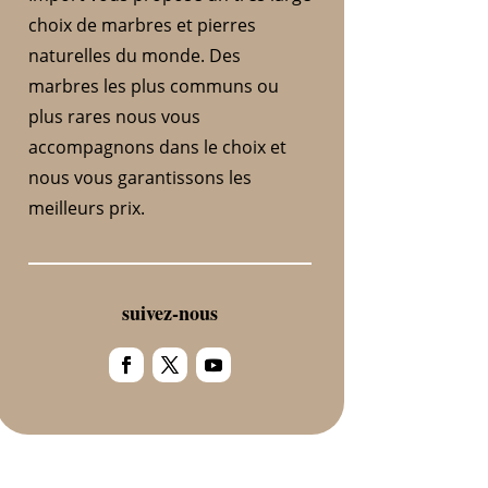
choix de marbres et pierres
naturelles du monde. Des
marbres les plus communs ou
plus rares nous vous
accompagnons dans le choix et
nous vous garantissons les
meilleurs prix.
suivez-nous