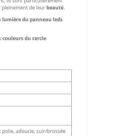
t, ils sont particulièrement
r pleinement de leur
beauté
.
la lumière du panneau leds
es
couleurs du cercle
 polie, adoucie, cuir/brossée