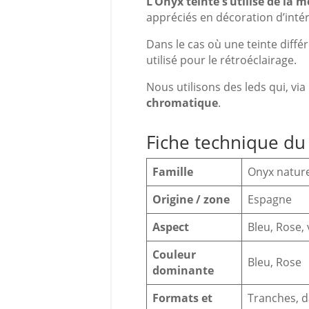
L’Onyx teinté s’utilise de la
appréciés en décoration d’inté
Dans le cas où une teinte diffé
utilisé pour le rétroéclairage.
Nous utilisons des leds qui, vi
chromatique
.
Fiche technique du
Famille
Onyx nature
Origine / zone
Espagne
Aspect
Bleu, Rose,
Couleur
Bleu, Rose
dominante
Formats et
Tranches, d