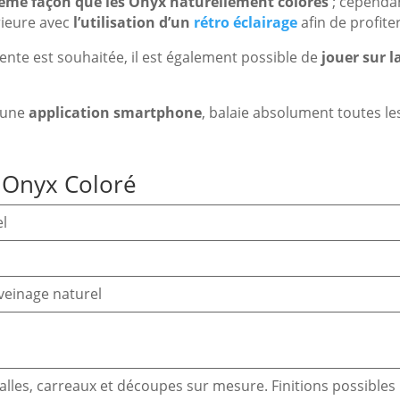
 même façon que les Onyx naturellement colorés
; cependan
rieure avec
l’utilisation d’un
rétro éclairage
afin de profite
rente est souhaitée, il est également possible de
jouer sur 
a une
application smartphone
, balaie absolument toutes l
 Onyx Coloré
l
 veinage naturel
alles, carreaux et découpes sur mesure. Finitions possibles :