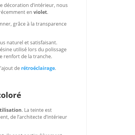
e décoration d’intérieur, nous
s récemment en
violet
.
nner, grâce à la transparence
s naturel et satisfaisant.
ine utilisé lors du polissage
de renfort de la tranche.
l’ajout de
rétroéclairage
.
coloré
tilisation
. La teinte est
nt, de l’architecte d’intérieur