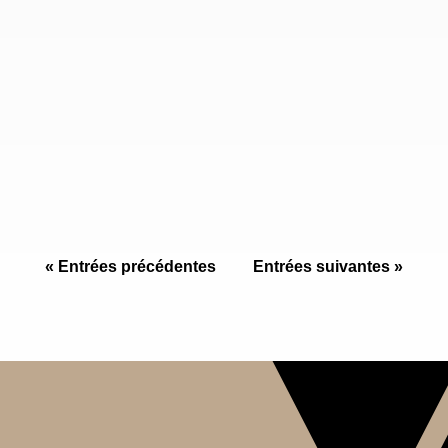
Alpinus en tranches, carreaux et découpes sur
mesure.Marbre Import sélectionne les lots,
conseille le calepinage et accompagne les
projets en Pierre naturelle. Origine / zone :
Bresil. Demander un prix Appeler un
spécialiste Télécharger la fiche technique PDF
Prix sur...
« Entrées précédentes
Entrées suivantes »