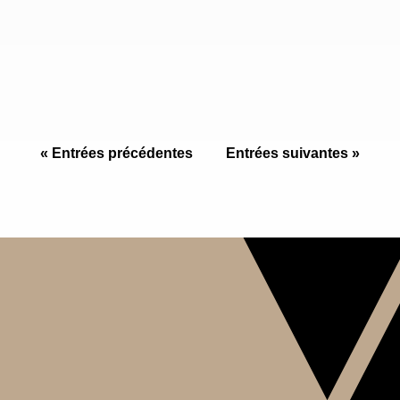
projets en Pierre naturelle. Origine / zone :
Bresil. Demander un prix Appeler un
spécialiste Télécharger la fiche technique PDF
Prix sur...
« Entrées précédentes
Entrées suivantes »