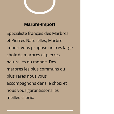
Marbre-import
Spécialiste français des Marbres
et Pierres Naturelles, Marbre
Import vous propose un très large
choix de marbres et pierres
naturelles du monde. Des
marbres les plus communs ou
plus rares nous vous
accompagnons dans le choix et
nous vous garantissons les
meilleurs prix.