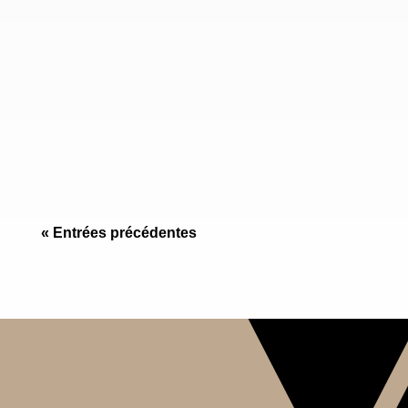
Marbre Port Laurent du Maroc : fond brun-noir,
veines blanches et dorées, photos de tranches,
fiche technique, usages, finitions et sélection
de lots.
« Entrées précédentes