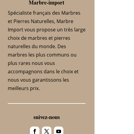
Marbre-import
Spécialiste français des Marbres
et Pierres Naturelles, Marbre
Import vous propose un très large
choix de marbres et pierres
naturelles du monde. Des
marbres les plus communs ou
plus rares nous vous
accompagnons dans le choix et
nous vous garantissons les
meilleurs prix.
suivez-nous