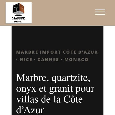
Marbre, quartzite et onyx à
Nice, Cannes et Monaco
MARBRE IMPORT CÔTE D’AZUR
· NICE · CANNES · MONACO
Marbre, quartzite,
onyx et granit pour
villas de la Côte
d’Azur