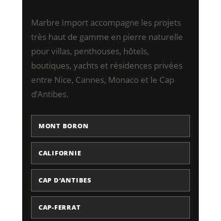
Marbre Import accompagne les projets
très haut de gamme en pierre naturelle
pour villas, penthouses, hôtels,
boutiques, yachts et résidences privées
entre Nice, Cannes, Monaco et le Cap
d’Antibes.
MONT BORON
CALIFORNIE
CAP D’ANTIBES
CAP-FERRAT