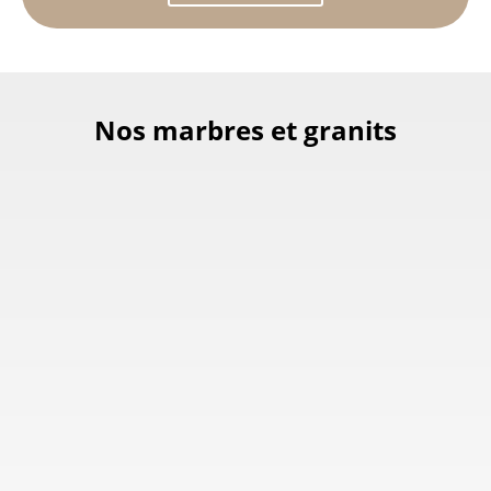
Nos marbres et granits
Marbre Vert
des Alpes,
Calcite bleue
Marbre Port
aussi appelé
en tranches et
Laurent du
Verde Alpi :