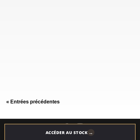
pièces
Maroc : fond
marbre
décoratives
brun-noir,
naturel vert
pour projets
veines
d’Italie,
intérieurs haut
blanches et
photos de
de gamme :
dorées, photos
tranches,
photos,
de tranches,
usages,
usages,
fiche
finitions et
précautions
technique,
fiche
techniques et
usages,
technique.
sélection sur
finitions et
lot.
sélection de
lots.
« Entrées précédentes
→
ACCÉDER AU STOCK
CGV
|
Mentions légales
|
Sitemap
|