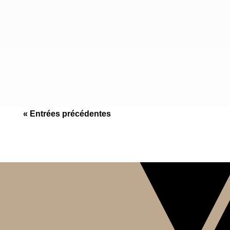
Marbre Port Laurent du Maroc : fond brun-noir,
veines blanches et dorées, photos de tranches,
fiche technique, usages, finitions et sélection
de lots.
« Entrées précédentes