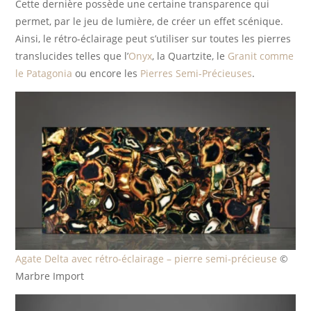
Cette dernière possède une certaine transparence qui
permet, par le jeu de lumière, de créer un effet scénique.
Ainsi, le rétro-éclairage peut s’utiliser sur toutes les pierres
translucides telles que l’
Onyx
, la Quartzite, le
Granit comme
le Patagonia
ou encore les
Pierres Semi-Précieuses
.
Agate Delta avec rétro-éclairage – pierre semi-précieuse
©
Marbre Import